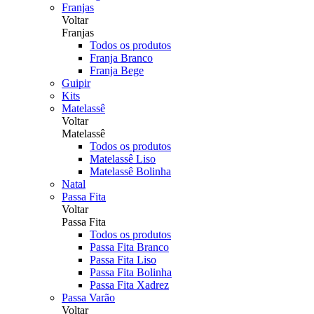
Franjas
Voltar
Franjas
Todos os produtos
Franja Branco
Franja Bege
Guipir
Kits
Matelassê
Voltar
Matelassê
Todos os produtos
Matelassê Liso
Matelassê Bolinha
Natal
Passa Fita
Voltar
Passa Fita
Todos os produtos
Passa Fita Branco
Passa Fita Liso
Passa Fita Bolinha
Passa Fita Xadrez
Passa Varão
Voltar