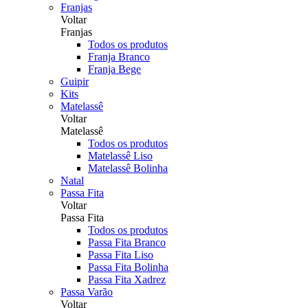
Franjas
Voltar
Franjas
Todos os produtos
Franja Branco
Franja Bege
Guipir
Kits
Matelassê
Voltar
Matelassê
Todos os produtos
Matelassê Liso
Matelassê Bolinha
Natal
Passa Fita
Voltar
Passa Fita
Todos os produtos
Passa Fita Branco
Passa Fita Liso
Passa Fita Bolinha
Passa Fita Xadrez
Passa Varão
Voltar