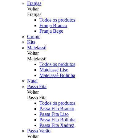
Franjas
Voltar
Franjas
Todos os produtos
Franja Branco
Franja Bege
Guipir
Kits
Matelassê
Voltar
Matelassê
Todos os produtos
Matelassê Liso
Matelassê Bolinha
Natal
Passa Fita
Voltar
Passa Fita
Todos os produtos
Passa Fita Branco
Passa Fita Liso
Passa Fita Bolinha
Passa Fita Xadrez
Passa Varão
Voltar