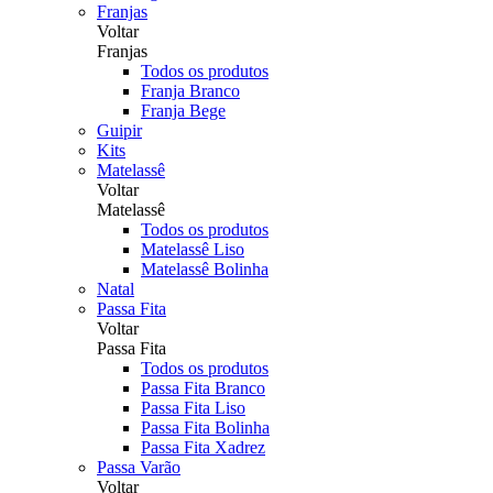
Franjas
Voltar
Franjas
Todos os produtos
Franja Branco
Franja Bege
Guipir
Kits
Matelassê
Voltar
Matelassê
Todos os produtos
Matelassê Liso
Matelassê Bolinha
Natal
Passa Fita
Voltar
Passa Fita
Todos os produtos
Passa Fita Branco
Passa Fita Liso
Passa Fita Bolinha
Passa Fita Xadrez
Passa Varão
Voltar