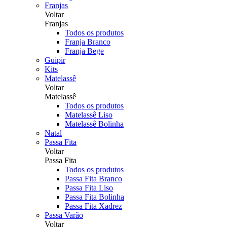
Franjas
Voltar
Franjas
Todos os produtos
Franja Branco
Franja Bege
Guipir
Kits
Matelassê
Voltar
Matelassê
Todos os produtos
Matelassê Liso
Matelassê Bolinha
Natal
Passa Fita
Voltar
Passa Fita
Todos os produtos
Passa Fita Branco
Passa Fita Liso
Passa Fita Bolinha
Passa Fita Xadrez
Passa Varão
Voltar