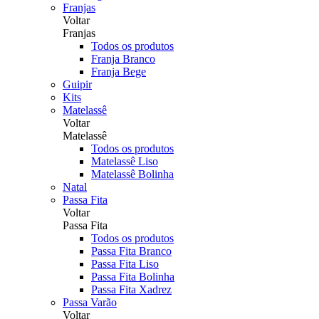
Franjas
Voltar
Franjas
Todos os produtos
Franja Branco
Franja Bege
Guipir
Kits
Matelassê
Voltar
Matelassê
Todos os produtos
Matelassê Liso
Matelassê Bolinha
Natal
Passa Fita
Voltar
Passa Fita
Todos os produtos
Passa Fita Branco
Passa Fita Liso
Passa Fita Bolinha
Passa Fita Xadrez
Passa Varão
Voltar